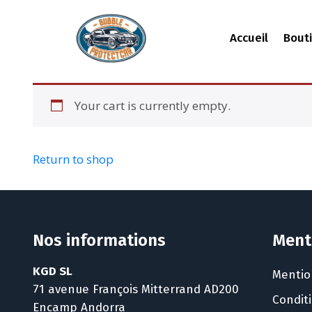
Accueil
Bout
Your cart is currently empty.
Return to shop
Nos informations
Ment
KGD SL
Mentio
71 avenue François Mitterrand AD200
Condit
Encamp Andorra