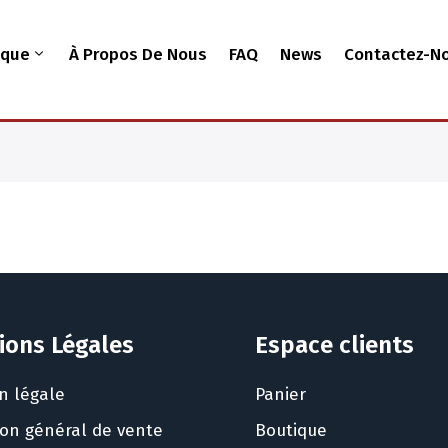
ique
À Propos De Nous
FAQ
News
Contactez-N
ions Légales
Espace clients
n légale
Panier
ion général de vente
Boutique